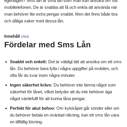
egentligen? Sms lån är små lån som man kan ansöka om via
mobiltelefonen. De är snabba att få och enkla att använda när
man behöver lite extra pengar snabbt. Men det finns både bra
och dåliga saker med dessa lån.
Innehåll
visa
Fördelar med Sms Lån
Snabbt och enkelt:
Det är väldigt lätt att ansöka om ett sms
lån. Du behöver bara fylla i några uppgifter på mobilen, och
ofta får du svar inom några minuter.
Ingen säkerhet krävs:
Du behöver inte lämna något som
säkerhet för lånet, vilket betyder att du inte behöver äga
något värdefullt för att kunna låna pengar.
Perfekt för akut behov:
Om kylskåpet går sönder eller om
du behöver betala en oväntad räkning, kan ett sms lån vara
en tillfällig lösning.