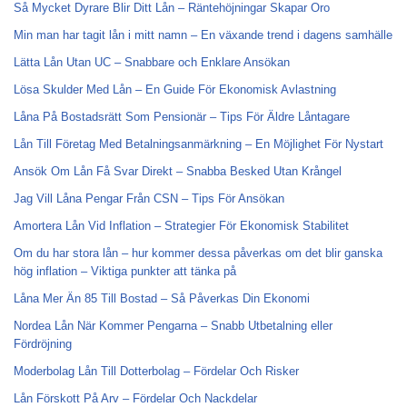
Så Mycket Dyrare Blir Ditt Lån – Räntehöjningar Skapar Oro
Min man har tagit lån i mitt namn – En växande trend i dagens samhälle
Lätta Lån Utan UC – Snabbare och Enklare Ansökan
Lösa Skulder Med Lån – En Guide För Ekonomisk Avlastning
Låna På Bostadsrätt Som Pensionär – Tips För Äldre Låntagare
Lån Till Företag Med Betalningsanmärkning – En Möjlighet För Nystart
Ansök Om Lån Få Svar Direkt – Snabba Besked Utan Krångel
Jag Vill Låna Pengar Från CSN – Tips För Ansökan
Amortera Lån Vid Inflation – Strategier För Ekonomisk Stabilitet
Om du har stora lån – hur kommer dessa påverkas om det blir ganska
hög inflation – Viktiga punkter att tänka på
Låna Mer Än 85 Till Bostad – Så Påverkas Din Ekonomi
Nordea Lån När Kommer Pengarna – Snabb Utbetalning eller
Fördröjning
Moderbolag Lån Till Dotterbolag – Fördelar Och Risker
Lån Förskott På Arv – Fördelar Och Nackdelar