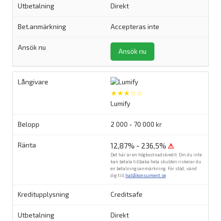
Direkt
Accepteras inte
Ansök nu
★★★☆☆
Lumify
2 000 - 70 000 kr
12,87% - 236,5%
⚠
Det här är en högkostnadskredit. Om du inte
kan betala tillbaka hela skulden riskerar du
en betalningsanmärkning. För stöd, vänd
dig till
hallåkonsument.se
.
Creditsafe
Direkt