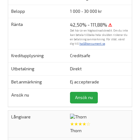
1 000 - 30 000 kr
42,50% - 111,88%
⚠
Det här är en högkostnadskredit. Om du inte
kan betala tillbaka hela skulden riskerar du
en betalningsanmärkning. För stöd, vänd
dig till
hallåkonsument.se
.
Creditsafe
Direkt
Ej accepterade
Ansök nu
★★★★☆
Thorn