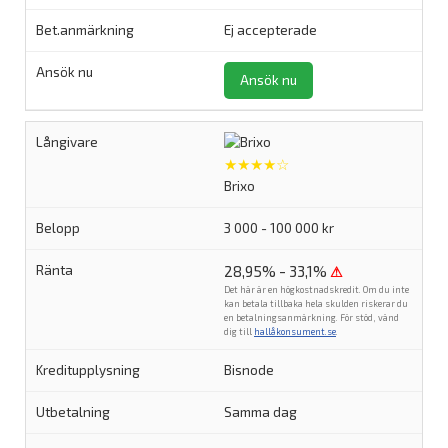
Ej accepterade
Ansök nu
★★★★☆
Brixo
3 000 - 100 000 kr
28,95% - 33,1%
⚠
Det här är en högkostnadskredit. Om du inte
kan betala tillbaka hela skulden riskerar du
en betalningsanmärkning. För stöd, vänd
dig till
hallåkonsument.se
.
Bisnode
Samma dag