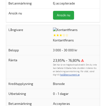
Ej accepterade
Ansök nu
★★★☆☆
Kontantfinans
3 000 - 30 000 kr
23,95% - 76,80%
⚠
Det här är en högkostnadskredit. Om du inte
kan betala tillbaka hela skulden riskerar du
en betalningsanmärkning. För stöd, vänd
dig till
hallåkonsument.se
.
Bisnode
0 - 1 dagar
Accepteras