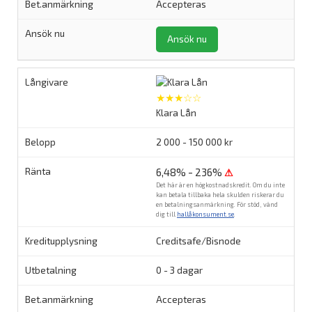
Accepteras
Ansök nu
★★★☆☆
Klara Lån
2 000 - 150 000 kr
6,48% - 236%
⚠
Det här är en högkostnadskredit. Om du inte
kan betala tillbaka hela skulden riskerar du
en betalningsanmärkning. För stöd, vänd
dig till
hallåkonsument.se
.
Creditsafe/Bisnode
0 - 3 dagar
Accepteras