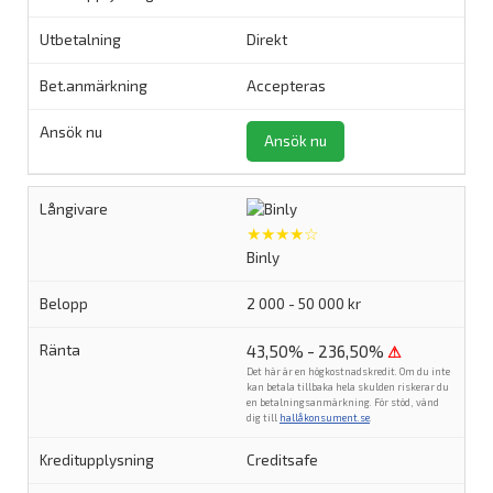
Direkt
Accepteras
Ansök nu
★★★★☆
Binly
2 000 - 50 000 kr
43,50% - 236,50%
⚠
Det här är en högkostnadskredit. Om du inte
kan betala tillbaka hela skulden riskerar du
en betalningsanmärkning. För stöd, vänd
dig till
hallåkonsument.se
.
Creditsafe