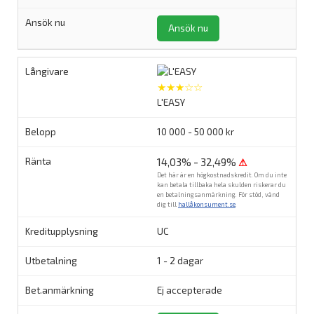
Ansök nu
★★★☆☆
L'EASY
10 000 - 50 000 kr
14,03% - 32,49%
⚠
Det här är en högkostnadskredit. Om du inte
kan betala tillbaka hela skulden riskerar du
en betalningsanmärkning. För stöd, vänd
dig till
hallåkonsument.se
.
UC
1 - 2 dagar
Ej accepterade