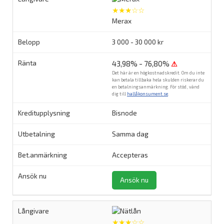
★★★☆☆
Merax
3 000 - 30 000 kr
43,98% - 76,80%
⚠
Det här är en högkostnadskredit. Om du inte
kan betala tillbaka hela skulden riskerar du
en betalningsanmärkning. För stöd, vänd
dig till
hallåkonsument.se
.
Bisnode
Samma dag
Accepteras
Ansök nu
★★★☆☆