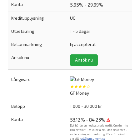
5,95% - 29,99%
UC
1 - 5 dagar
Ej accepterat
Ansök nu
★★★★☆
GF Money
1 000 - 30 000 kr
53,12% - 84,23%
⚠
Det här är en högkostnadskredit. Om du inte
kan betala tillbaka hela skulden riskerar du
en betalningsanmärkning. För stöd, vänd
dig till
hallåkonsument.se
.