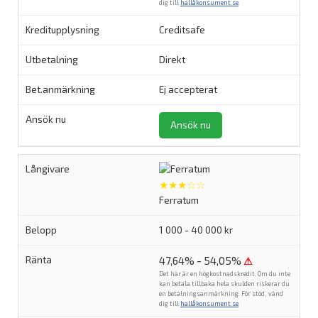
dig till
hallåkonsument.se
.
Creditsafe
Direkt
Ej accepterat
Ansök nu
★★★☆☆
Ferratum
1 000 - 40 000 kr
47,64% - 54,05%
⚠
Det här är en högkostnadskredit. Om du inte
kan betala tillbaka hela skulden riskerar du
en betalningsanmärkning. För stöd, vänd
dig till
hallåkonsument.se
.