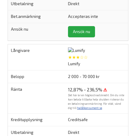
Direkt
Accepteras inte
Ansök nu
★★★☆☆
Lumify
2 000 - 70 000 kr
12,87% - 236,5%
⚠
Det här är en högkostnadskredit. Om du inte
kan betala tillbaka hela skulden riskerar du
en betalningsanmärkning. För stöd, vänd
dig till
hallåkonsument.se
.
Creditsafe
Direkt