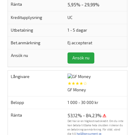
5,95% - 29,99%
UC
1 - 5 dagar
Ej accepterat
Ansök nu
★★★★☆
GF Money
1 000 - 30 000 kr
53,12% - 84,23%
⚠
Det här är en högkostnadskredit. Om du inte
kan betala tillbaka hela skulden riskerar du
en betalningsanmärkning. För stöd, vänd
dig till
hallåkonsument.se
.