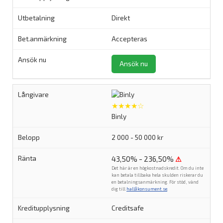
Direkt
Accepteras
Ansök nu
★★★★☆
Binly
2 000 - 50 000 kr
43,50% - 236,50%
⚠
Det här är en högkostnadskredit. Om du inte
kan betala tillbaka hela skulden riskerar du
en betalningsanmärkning. För stöd, vänd
dig till
hallåkonsument.se
.
Creditsafe