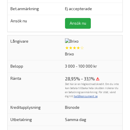
Ej accepterade
Ansök nu
★★★★☆
Brixo
3 000 - 100 000 kr
28,95% - 33,1%
⚠
Det här är en högkostnadskredit. Om du inte
kan betala tillbaka hela skulden riskerar du
en betalningsanmärkning. För stöd, vänd
dig till
hallåkonsument.se
.
Bisnode
Samma dag