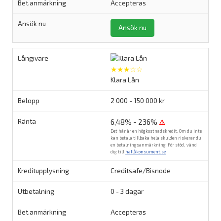
Accepteras
Ansök nu
★★★☆☆
Klara Lån
2 000 - 150 000 kr
6,48% - 236%
⚠
Det här är en högkostnadskredit. Om du inte
kan betala tillbaka hela skulden riskerar du
en betalningsanmärkning. För stöd, vänd
dig till
hallåkonsument.se
.
Creditsafe/Bisnode
0 - 3 dagar
Accepteras