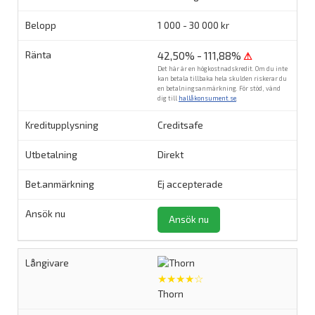
1 000 - 30 000 kr
42,50% - 111,88%
⚠
Det här är en högkostnadskredit. Om du inte
kan betala tillbaka hela skulden riskerar du
en betalningsanmärkning. För stöd, vänd
dig till
hallåkonsument.se
.
Creditsafe
Direkt
Ej accepterade
Ansök nu
★★★★☆
Thorn