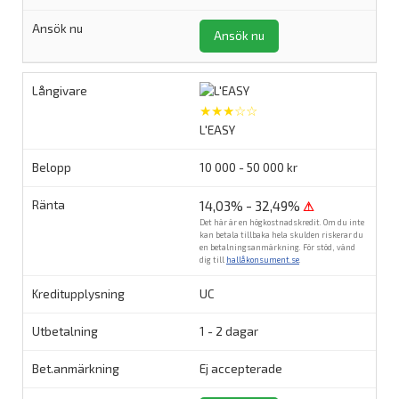
Ansök nu
★★★☆☆
L'EASY
10 000 - 50 000 kr
14,03% - 32,49%
⚠
Det här är en högkostnadskredit. Om du inte
kan betala tillbaka hela skulden riskerar du
en betalningsanmärkning. För stöd, vänd
dig till
hallåkonsument.se
.
UC
1 - 2 dagar
Ej accepterade