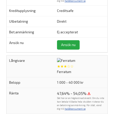
dig till
hallåkonsument.se
.
Creditsafe
Direkt
Ej accepterat
Ansök nu
★★★☆☆
Ferratum
1 000 - 40 000 kr
47,64% - 54,05%
⚠
Det här är en högkostnadskredit. Om du inte
kan betala tillbaka hela skulden riskerar du
en betalningsanmärkning. För stöd, vänd
dig till
hallåkonsument.se
.