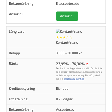
Ej accepterade
Ansök nu
★★★☆☆
Kontantfinans
3 000 - 30 000 kr
23,95% - 76,80%
⚠
Det här är en högkostnadskredit. Om du inte
kan betala tillbaka hela skulden riskerar du
en betalningsanmärkning. För stöd, vänd
dig till
hallåkonsument.se
.
Bisnode
0 - 1 dagar
Accepteras