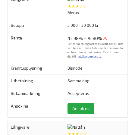
★★★☆☆
Merax
3 000 - 30 000 kr
43,98% - 76,80%
⚠
Det här är en högkostnadskredit. Om du inte
kan betala tillbaka hela skulden riskerar du
en betalningsanmärkning. För stöd, vänd
dig till
hallåkonsument.se
.
Bisnode
Samma dag
Accepteras
Ansök nu
★★★☆☆