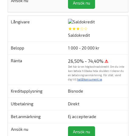
Ansök nu
★★★☆☆
Saldokredit
1 000 - 20 000 kr
26,50% - 74,40%
⚠
Det här är en högkostnadskredit. Om du inte
kan betala tillbaka hela skulden riskerar du
en betalningsanmärkning. För stöd, vänd
dig till
hallåkonsument.se
.
Bisnode
Direkt
Ej accepterade
Ansök nu