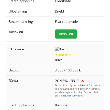
Creditsafe
Direkt
Ej accepterade
Ansök nu
★★★★☆
Brixo
3 000 - 100 000 kr
28,95% - 33,1%
⚠
Det här är en högkostnadskredit. Om du inte
kan betala tillbaka hela skulden riskerar du
en betalningsanmärkning. För stöd, vänd
dig till
hallåkonsument.se
.
Bisnode