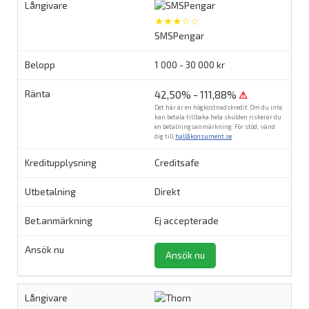
★★★☆☆
SMSPengar
1 000 - 30 000 kr
42,50% - 111,88%
⚠
Det här är en högkostnadskredit. Om du inte
kan betala tillbaka hela skulden riskerar du
en betalningsanmärkning. För stöd, vänd
dig till
hallåkonsument.se
.
Creditsafe
Direkt
Ej accepterade
Ansök nu