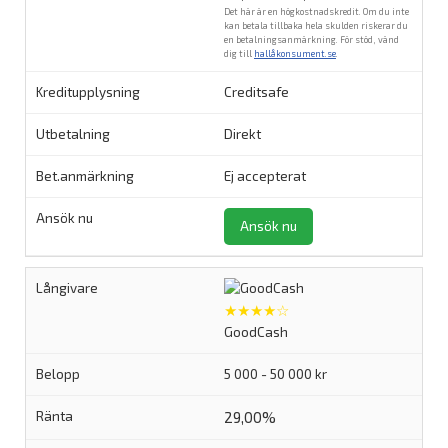
Det här är en högkostnadskredit. Om du inte
kan betala tillbaka hela skulden riskerar du
en betalningsanmärkning. För stöd, vänd
dig till
hallåkonsument.se
.
Creditsafe
Direkt
Ej accepterat
Ansök nu
★★★★☆
GoodCash
5 000 - 50 000 kr
29,00%