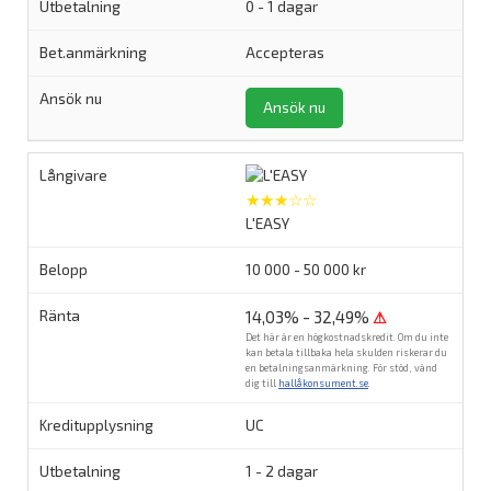
0 - 1 dagar
Accepteras
Ansök nu
★★★☆☆
L'EASY
10 000 - 50 000 kr
14,03% - 32,49%
⚠
Det här är en högkostnadskredit. Om du inte
kan betala tillbaka hela skulden riskerar du
en betalningsanmärkning. För stöd, vänd
dig till
hallåkonsument.se
.
UC
1 - 2 dagar