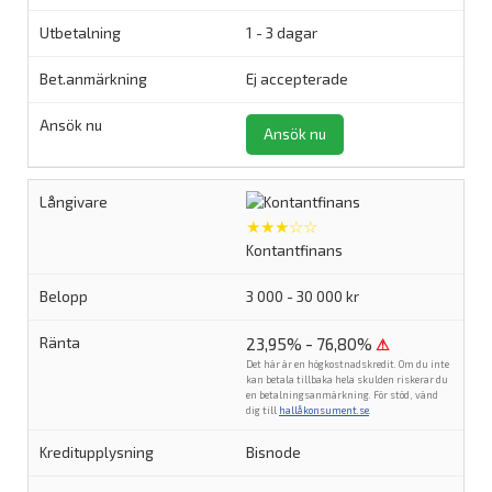
1 - 3 dagar
Ej accepterade
Ansök nu
★★★☆☆
Kontantfinans
3 000 - 30 000 kr
23,95% - 76,80%
⚠
Det här är en högkostnadskredit. Om du inte
kan betala tillbaka hela skulden riskerar du
en betalningsanmärkning. För stöd, vänd
dig till
hallåkonsument.se
.
Bisnode