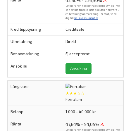
43,50% - 236,50%
⚠
Det här är en högkostnadskredit. Om du inte
kan betala tillbaka hela skulden riskerar du
en betalningsanmärkning. För stöd, vänd
dig till
hallåkonsument.se
.
Creditsafe
Direkt
Ej accepterat
Ansök nu
★★★☆☆
Ferratum
1 000 - 40 000 kr
47,64% - 54,05%
⚠
Det här är en högkostnadskredit. Om du inte