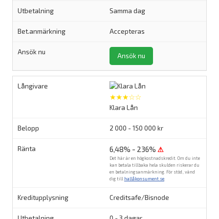
Samma dag
Accepteras
Ansök nu
★★★☆☆
Klara Lån
2 000 - 150 000 kr
6,48% - 236%
⚠
Det här är en högkostnadskredit. Om du inte
kan betala tillbaka hela skulden riskerar du
en betalningsanmärkning. För stöd, vänd
dig till
hallåkonsument.se
.
Creditsafe/Bisnode
0 - 3 dagar