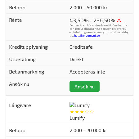
2 000 - 50 000 kr
43,50% - 236,50%
⚠
Det här är en högkostnadskredit. Om du inte
kan betala tillbaka hela skulden riskerar du
en betalningsanmärkning. För stöd, vänd dig
till
hallåkonsument.se
.
Creditsafe
Direkt
Accepteras inte
Ansök nu
★★★☆☆
Lumify
2 000 - 70 000 kr