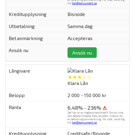
till
hallåkonsument.se
.
Bisnode
Samma dag
Accepteras
Ansök nu
★★★☆☆
Klara Lån
2 000 - 150 000 kr
6,48% - 236%
⚠
Det här är en högkostnadskredit. Om du inte
kan betala tillbaka hela skulden riskerar du
en betalningsanmärkning. För stöd, vänd dig
till
hallåkonsument.se
.
Creditsafe/Bisnode