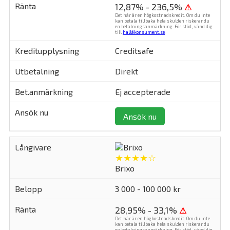
12,87% - 236,5%
⚠
Det här är en högkostnadskredit. Om du inte
kan betala tillbaka hela skulden riskerar du
en betalningsanmärkning. För stöd, vänd dig
till
hallåkonsument.se
.
Creditsafe
Direkt
Ej accepterade
Ansök nu
★★★★☆
Brixo
3 000 - 100 000 kr
28,95% - 33,1%
⚠
Det här är en högkostnadskredit. Om du inte
kan betala tillbaka hela skulden riskerar du
en betalningsanmärkning. För stöd, vänd dig