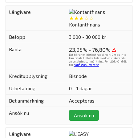
★★★☆☆
Kontantfinans
3 000 - 30 000 kr
23,95% - 76,80%
⚠
Det här är en högkostnadskredit. Om du inte
kan betala tillbaka hela skulden riskerar du
en betalningsanmärkning. För stöd, vänd dig
till
hallåkonsument.se
.
Bisnode
0 - 1 dagar
Accepteras
Ansök nu