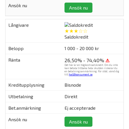
Ansök nu
★★★☆☆
Saldokredit
1 000 - 20 000 kr
26,50% - 74,40%
⚠
Det här är en högkostnadskredit. Om du inte
kan betala tillbaka hela skulden riskerar du
en betalningsanmärkning. För stöd, vänd dig
till
hallåkonsument.se
.
Bisnode
Direkt
Ej accepterade
Ansök nu