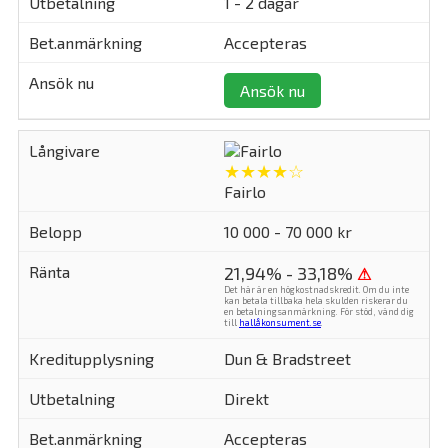
1 - 2 dagar
Accepteras
Ansök nu
★★★★☆
Fairlo
10 000 - 70 000 kr
21,94% - 33,18%
⚠
Det här är en högkostnadskredit. Om du inte
kan betala tillbaka hela skulden riskerar du
en betalningsanmärkning. För stöd, vänd dig
till
hallåkonsument.se
.
Dun & Bradstreet
Direkt
Accepteras