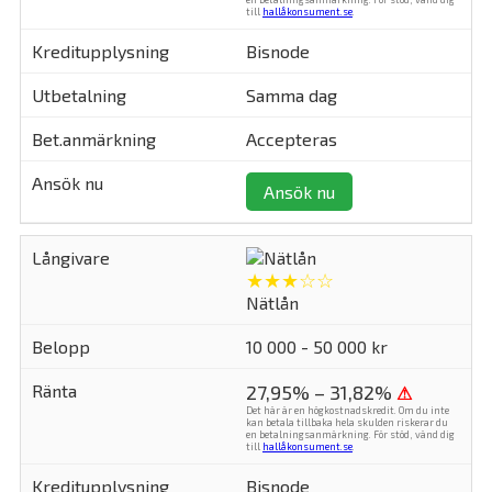
till
hallåkonsument.se
.
Bisnode
Samma dag
Accepteras
Ansök nu
★★★☆☆
Nätlån
10 000 - 50 000 kr
27,95% – 31,82%
⚠
Det här är en högkostnadskredit. Om du inte
kan betala tillbaka hela skulden riskerar du
en betalningsanmärkning. För stöd, vänd dig
till
hallåkonsument.se
.
Bisnode