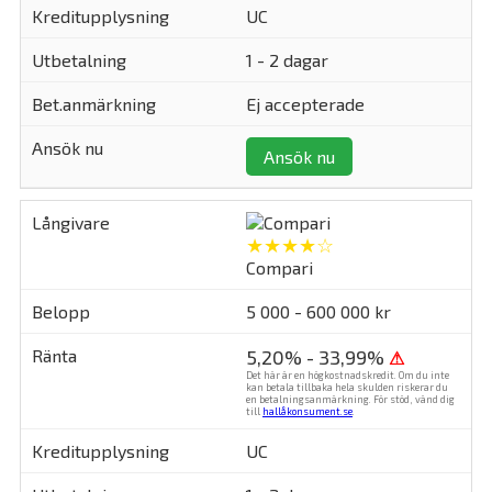
UC
1 - 2 dagar
Ej accepterade
Ansök nu
★★★★☆
Compari
5 000 - 600 000 kr
5,20% - 33,99%
⚠
Det här är en högkostnadskredit. Om du inte
kan betala tillbaka hela skulden riskerar du
en betalningsanmärkning. För stöd, vänd dig
till
hallåkonsument.se
.
UC