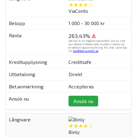
★★★★☆
ViaConto
1 000 - 30 000 kr
263,43%
⚠
Det här är en högkostnadskredit. Om du inte
kan betala tillbaka hela skulden riskerar du
en betalningsanmärkning. För stöd, vänd dig
till
hallåkonsument.se
.
Creditsafe
Direkt
Accepteras
Ansök nu
★★★★☆
Binly