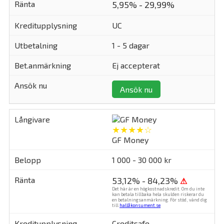
5,95% - 29,99%
UC
1 - 5 dagar
Ej accepterat
Ansök nu
★★★★☆
GF Money
1 000 - 30 000 kr
53,12% - 84,23%
⚠
Det här är en högkostnadskredit. Om du inte
kan betala tillbaka hela skulden riskerar du
en betalningsanmärkning. För stöd, vänd dig
till
hallåkonsument.se
.
Creditsafe