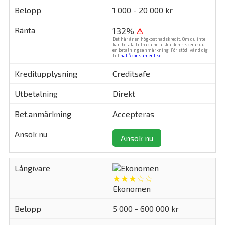
1 000 - 20 000 kr
132%
⚠
Det här är en högkostnadskredit. Om du inte
kan betala tillbaka hela skulden riskerar du
en betalningsanmärkning. För stöd, vänd dig
till
hallåkonsument.se
.
Creditsafe
Direkt
Accepteras
Ansök nu
★★★☆☆
Ekonomen
5 000 - 600 000 kr