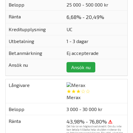
25 000 - 500 000 kr
6,68% - 20,49%
UC
1 - 3 dagar
Ej accepterade
Ansök nu
★★★☆☆
Merax
3 000 - 30 000 kr
43,98% - 76,80%
⚠
Det här är en högkostnadskredit. Om du inte
kan betala tillbaka hela skulden riskerar du
en betalningsanmärkning. För stöd, vänd dig