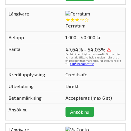
★★★☆☆
Ferratum
1 000 - 40 000 kr
47,64% - 54,05%
⚠
Det här är en högkostnadskredit. Om du inte
kan betala tillbaka hela skulden riskerar du
en betalningsanmärkning. För stöd, vänd dig
till
hallåkonsument.se
.
Creditsafe
Direkt
Accepteras (max 6 st)
Ansök nu