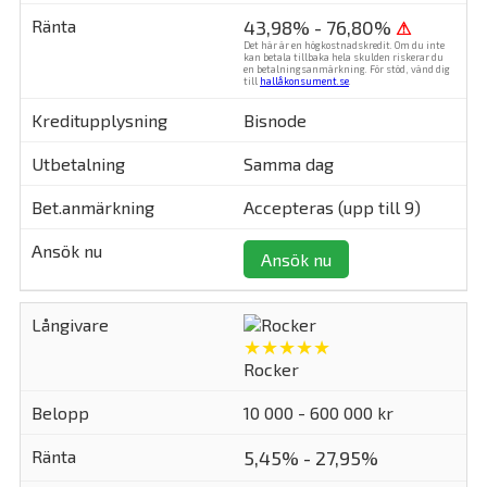
43,98% - 76,80%
⚠
Det här är en högkostnadskredit. Om du inte
kan betala tillbaka hela skulden riskerar du
en betalningsanmärkning. För stöd, vänd dig
till
hallåkonsument.se
.
Bisnode
Samma dag
Accepteras (upp till 9)
Ansök nu
★★★★★
Rocker
10 000 - 600 000 kr
5,45% - 27,95%