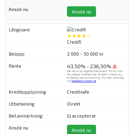
Ansök nu
★★★★☆
Credifi
2 000 - 50 000 kr
43,50% - 236,50%
⚠
Det här är en högkostnadskredit. Om du inte
kan betala tillbaka hela skulden riskerar du
en betalningsanmärkning. För stöd, vänd dig
till
hallåkonsument.se
.
Creditsafe
Direkt
Ej accepterat
Ansök nu