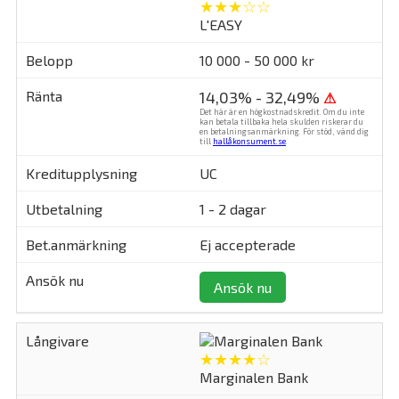
★★★☆☆
L'EASY
10 000 - 50 000 kr
14,03% - 32,49%
⚠
Det här är en högkostnadskredit. Om du inte
kan betala tillbaka hela skulden riskerar du
en betalningsanmärkning. För stöd, vänd dig
till
hallåkonsument.se
.
UC
1 - 2 dagar
Ej accepterade
Ansök nu
★★★★☆
Marginalen Bank