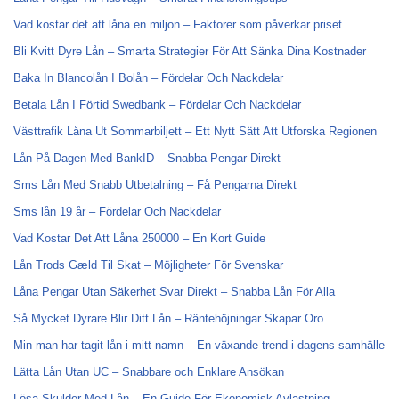
Vad kostar det att låna en miljon – Faktorer som påverkar priset
Bli Kvitt Dyre Lån – Smarta Strategier För Att Sänka Dina Kostnader
Baka In Blancolån I Bolån – Fördelar Och Nackdelar
Betala Lån I Förtid Swedbank – Fördelar Och Nackdelar
Västtrafik Låna Ut Sommarbiljett – Ett Nytt Sätt Att Utforska Regionen
Lån På Dagen Med BankID – Snabba Pengar Direkt
Sms Lån Med Snabb Utbetalning – Få Pengarna Direkt
Sms lån 19 år – Fördelar Och Nackdelar
Vad Kostar Det Att Låna 250000 – En Kort Guide
Lån Trods Gæld Til Skat – Möjligheter För Svenskar
Låna Pengar Utan Säkerhet Svar Direkt – Snabba Lån För Alla
Så Mycket Dyrare Blir Ditt Lån – Räntehöjningar Skapar Oro
Min man har tagit lån i mitt namn – En växande trend i dagens samhälle
Lätta Lån Utan UC – Snabbare och Enklare Ansökan
Lösa Skulder Med Lån – En Guide För Ekonomisk Avlastning