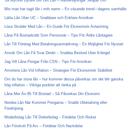
Så Mycket Dyrare Blir Ditt Lån – Räntehöjningar Skapar Oro
Min man har tagit lån i mitt namn – En växande trend i dagens samhälle
Lätta Lån Utan UC – Snabbare och Enklare Ansökan
Lösa Skulder Med Lån – En Guide För Ekonomisk Avlastning
Låna På Bostadsrätt Som Pensionär – Tips För Äldre Låntagare
Lån Till Företag Med Betalningsanmärkning – En Möjlighet För Nystart
Ansök Om Lån Få Svar Direkt – Snabba Besked Utan Krångel
Jag Vill Låna Pengar Från CSN – Tips För Ansökan
Amortera Lån Vid Inflation – Strategier För Ekonomisk Stabilitet
Om du har stora lån – hur kommer dessa påverkas om det blir ganska
hög inflation – Viktiga punkter att tänka på
Låna Mer Än 85 Till Bostad – Så Påverkas Din Ekonomi
Nordea Lån När Kommer Pengarna – Snabb Utbetalning eller
Fördröjning
Moderbolag Lån Till Dotterbolag – Fördelar Och Risker
Lån Förskott På Arv – Fördelar Och Nackdelar