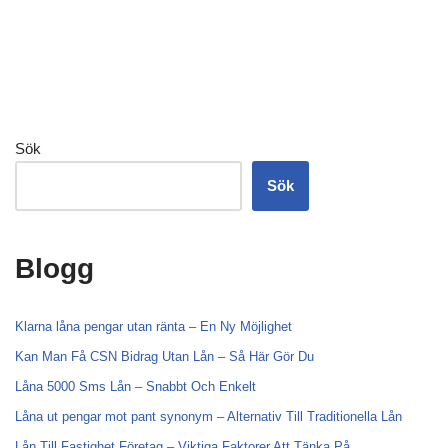
Sök
Sök
Blogg
Klarna låna pengar utan ränta – En Ny Möjlighet
Kan Man Få CSN Bidrag Utan Lån – Så Här Gör Du
Låna 5000 Sms Lån – Snabbt Och Enkelt
Låna ut pengar mot pant synonym – Alternativ Till Traditionella Lån
Lån Till Fastighet Företag – Viktiga Faktorer Att Tänka På