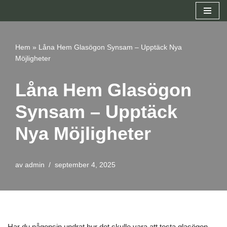
Hoppa
till
Hem
»
Låna Hem Glasögon Synsam – Upptäck Nya
innehåll
Möjligheter
Låna Hem Glasögon
Synsam – Upptäck
Nya Möjligheter
av
admin
september 4, 2025
Har du någonsin undrat hur det skulle vara att testa glasögon