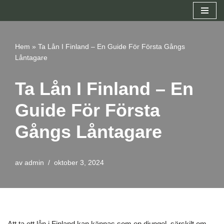
Hoppa
till
Hem
»
Ta Lån I Finland – En Guide För Första Gångs
innehåll
Låntagare
Ta Lån I Finland – En
Guide För Första
Gångs Låntagare
av
admin
oktober 3, 2024
Att ta ett lån i Finland kan kännas som en djungel, särskilt om