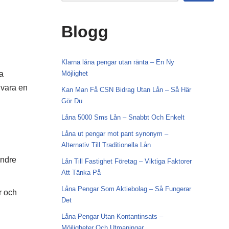
Blogg
Klarna låna pengar utan ränta – En Ny
a
Möjlighet
 vara en
Kan Man Få CSN Bidrag Utan Lån – Så Här
Gör Du
Låna 5000 Sms Lån – Snabbt Och Enkelt
Låna ut pengar mot pant synonym –
Alternativ Till Traditionella Lån
indre
Lån Till Fastighet Företag – Viktiga Faktorer
Att Tänka På
Låna Pengar Som Aktiebolag – Så Fungerar
r och
Det
Låna Pengar Utan Kontantinsats –
Möjligheter Och Utmaningar