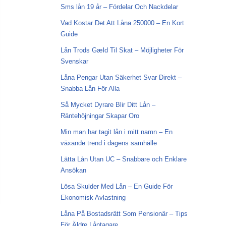
Sms lån 19 år – Fördelar Och Nackdelar
Vad Kostar Det Att Låna 250000 – En Kort
Guide
Lån Trods Gæld Til Skat – Möjligheter För
Svenskar
Låna Pengar Utan Säkerhet Svar Direkt –
Snabba Lån För Alla
Så Mycket Dyrare Blir Ditt Lån –
Räntehöjningar Skapar Oro
Min man har tagit lån i mitt namn – En
växande trend i dagens samhälle
Lätta Lån Utan UC – Snabbare och Enklare
Ansökan
Lösa Skulder Med Lån – En Guide För
Ekonomisk Avlastning
Låna På Bostadsrätt Som Pensionär – Tips
För Äldre Låntagare