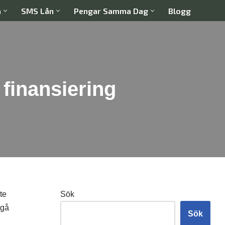
a
SMS Lån
Pengar Samma Dag
Blogg
l finansiering
te
Sök
 gå
Sök