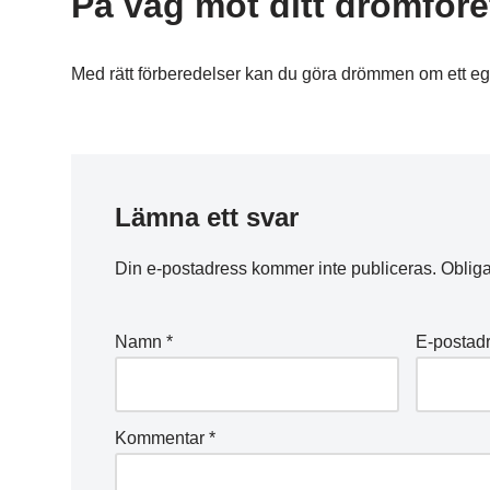
På väg mot ditt drömföre
Med rätt förberedelser kan du göra drömmen om ett eget 
Lämna ett svar
Din e-postadress kommer inte publiceras.
Obliga
Namn
*
E-postad
Kommentar
*