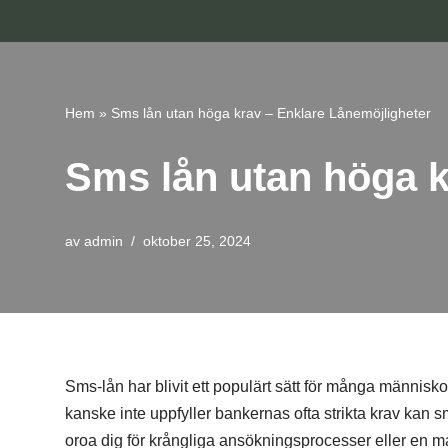
Hoppa
till
innehåll
Hem
»
Sms lån utan höga krav – Enklare Lånemöjligheter
Sms lån utan höga k
av
admin
oktober 25, 2024
Sms-lån har blivit ett populärt sätt för många människo
kanske inte uppfyller bankernas ofta strikta krav kan sm
oroa dig för krångliga ansökningsprocesser eller en m