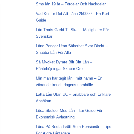
Sms lån 19 år – Fördelar Och Nackdelar
Vad Kostar Det Att Låna 250000 – En Kort
Guide
Lån Trods Gæld Til Skat – Möjligheter För
Svenskar
Låna Pengar Utan Säkerhet Svar Direkt –
Snabba Lån För Alla
Så Mycket Dyrare Blir Ditt Lån –
Räntehöjningar Skapar Oro
Min man har tagit lån i mitt namn – En
växande trend i dagens samhälle
Lätta Lån Utan UC – Snabbare och Enklare
Ansökan
Lösa Skulder Med Lån – En Guide För
Ekonomisk Avlastning
Låna På Bostadsrätt Som Pensionär – Tips
För Äldre Låntagare