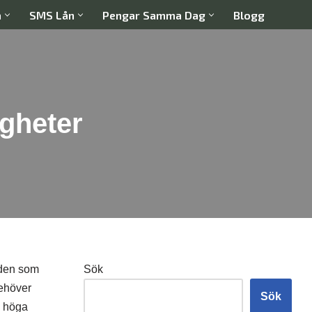
a
SMS Lån
Pengar Samma Dag
Blogg
gheter
r den som
Sök
behöver
Sök
n höga