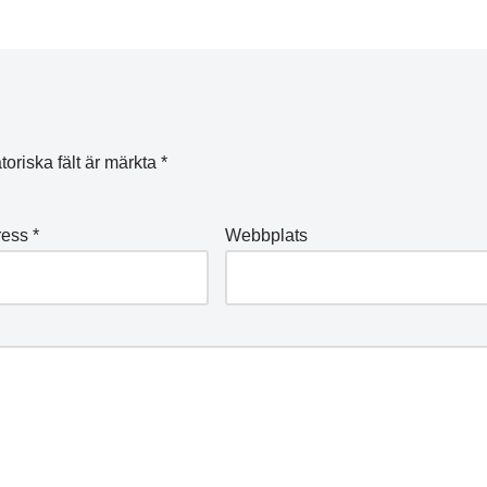
toriska fält är märkta
*
ress
*
Webbplats