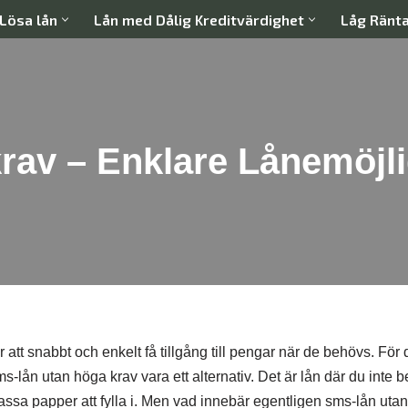
Lösa lån
Lån med Dålig Kreditvärdighet
Låg Ränt
rav – Enklare Lånemöjli
r att snabbt och enkelt få tillgång till pengar när de behövs. Fö
s-lån utan höga krav vara ett alternativ. Det är lån där du inte 
assa papper att fylla i. Men vad innebär egentligen sms-lån uta