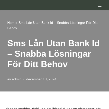
Hoppa
till
Hem
»
Sms Lån Utan Bank Id – Snabba Lösningar För Ditt
innehåll
Behov
Sms Lån Utan Bank Id
– Snabba Lösningar
För Ditt Behov
av
admin
december 19, 2024
I dagens snabba värld kan det ibland dyka upp situationer där