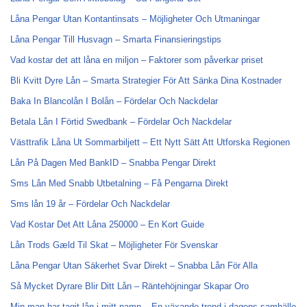
Låna Pengar Utan Kontantinsats – Möjligheter Och Utmaningar
Låna Pengar Till Husvagn – Smarta Finansieringstips
Vad kostar det att låna en miljon – Faktorer som påverkar priset
Bli Kvitt Dyre Lån – Smarta Strategier För Att Sänka Dina Kostnader
Baka In Blancolån I Bolån – Fördelar Och Nackdelar
Betala Lån I Förtid Swedbank – Fördelar Och Nackdelar
Västtrafik Låna Ut Sommarbiljett – Ett Nytt Sätt Att Utforska Regionen
Lån På Dagen Med BankID – Snabba Pengar Direkt
Sms Lån Med Snabb Utbetalning – Få Pengarna Direkt
Sms lån 19 år – Fördelar Och Nackdelar
Vad Kostar Det Att Låna 250000 – En Kort Guide
Lån Trods Gæld Til Skat – Möjligheter För Svenskar
Låna Pengar Utan Säkerhet Svar Direkt – Snabba Lån För Alla
Så Mycket Dyrare Blir Ditt Lån – Räntehöjningar Skapar Oro
Min man har tagit lån i mitt namn – En växande trend i dagens samhälle