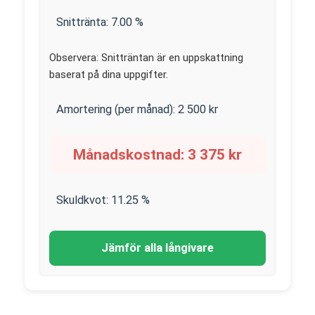
Snittränta:
7.00
%
Observera: Snitträntan är en uppskattning
baserat på dina uppgifter.
Amortering (per månad):
2 500
kr
Månadskostnad:
3 375
kr
Skuldkvot:
11.25
%
Jämför alla långivare