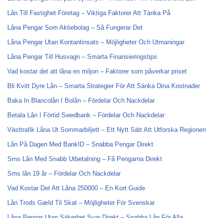
Lån Till Fastighet Företag – Viktiga Faktorer Att Tänka På
Låna Pengar Som Aktiebolag – Så Fungerar Det
Låna Pengar Utan Kontantinsats – Möjligheter Och Utmaningar
Låna Pengar Till Husvagn – Smarta Finansieringstips
Vad kostar det att låna en miljon – Faktorer som påverkar priset
Bli Kvitt Dyre Lån – Smarta Strategier För Att Sänka Dina Kostnader
Baka In Blancolån I Bolån – Fördelar Och Nackdelar
Betala Lån I Förtid Swedbank – Fördelar Och Nackdelar
Västtrafik Låna Ut Sommarbiljett – Ett Nytt Sätt Att Utforska Regionen
Lån På Dagen Med BankID – Snabba Pengar Direkt
Sms Lån Med Snabb Utbetalning – Få Pengarna Direkt
Sms lån 19 år – Fördelar Och Nackdelar
Vad Kostar Det Att Låna 250000 – En Kort Guide
Lån Trods Gæld Til Skat – Möjligheter För Svenskar
Låna Pengar Utan Säkerhet Svar Direkt – Snabba Lån För Alla