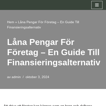
Hoppa
till
Hem
»
Låna Pengar För Företag – En Guide Till
innehåll
Finansieringsalternativ
Låna Pengar För
Företag – En Guide Till
Finansieringsalternativ
av
admin
oktober 3, 2024
Att driva ett företag kan kännas som en berg-och-dalbana,