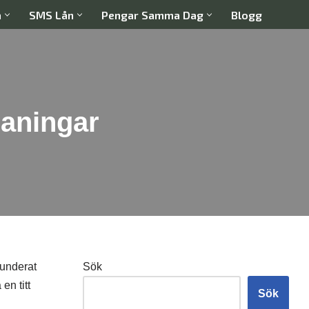
a
SMS Lån
Pengar Samma Dag
Blogg
maningar
funderat
Sök
en titt
Sök