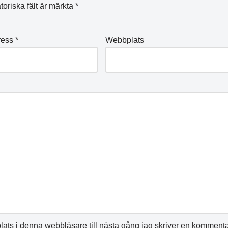
toriska fält är märkta
*
ress
*
Webbplats
ats i denna webbläsare till nästa gång jag skriver en kommenta