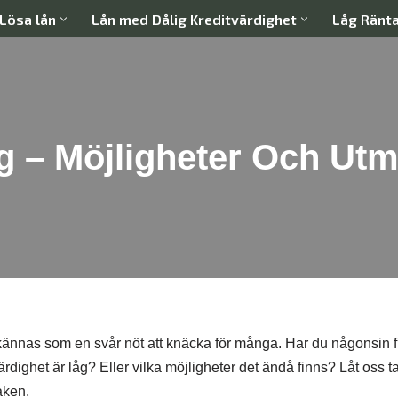
Lösa lån
Lån med Dålig Kreditvärdighet
Låg Ränt
g – Möjligheter Och Ut
 kännas som en svår nöt att knäcka för många. Har du någonsin 
värdighet är låg? Eller vilka möjligheter det ändå finns? Låt oss ta 
aken.