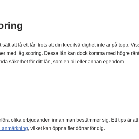
oring
tt att få ett lån trots att din kreditvärdighet inte är på topp. Vis
rsoner med låg scoring. Dessa lån kan dock komma med högre ränto
da säkerhet för ditt lån, som en bil eller annan egendom.
mföra olika erbjudanden innan man bestämmer sig. Ett tips är att 
ch anmärkning
, vilket kan öppna fler dörrar för dig.