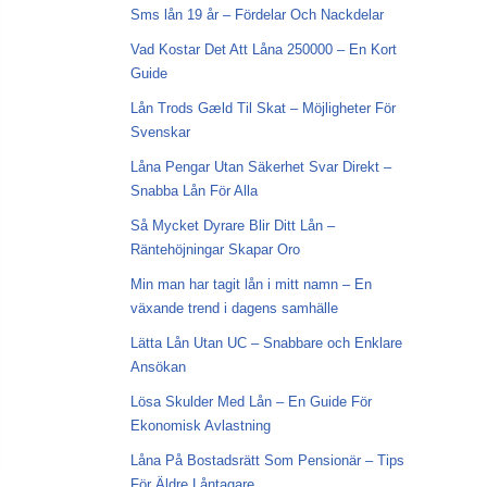
Sms lån 19 år – Fördelar Och Nackdelar
Vad Kostar Det Att Låna 250000 – En Kort
Guide
Lån Trods Gæld Til Skat – Möjligheter För
Svenskar
Låna Pengar Utan Säkerhet Svar Direkt –
Snabba Lån För Alla
Så Mycket Dyrare Blir Ditt Lån –
Räntehöjningar Skapar Oro
Min man har tagit lån i mitt namn – En
växande trend i dagens samhälle
Lätta Lån Utan UC – Snabbare och Enklare
Ansökan
Lösa Skulder Med Lån – En Guide För
Ekonomisk Avlastning
Låna På Bostadsrätt Som Pensionär – Tips
För Äldre Låntagare