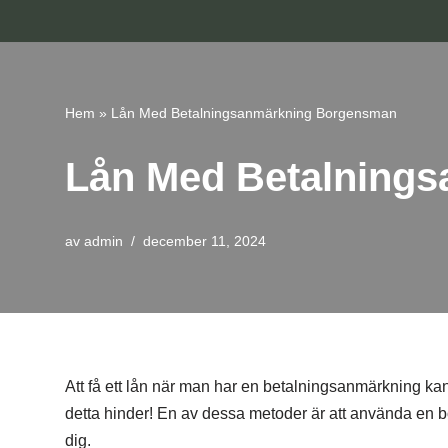
Hoppa
till
innehåll
Hem
»
Lån Med Betalningsanmärkning Borgensman
Lån Med Betalning
av
admin
december 11, 2024
Att få ett lån när man har en betalningsanmärkning kan k
detta hinder! En av dessa metoder är att använda en b
dig.