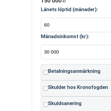
150 000
kr
Lånets löptid (månader):
Månadsinkomst (kr):
Betalningsanmärkning
Skulder hos Kronofogden
Skuldsanering