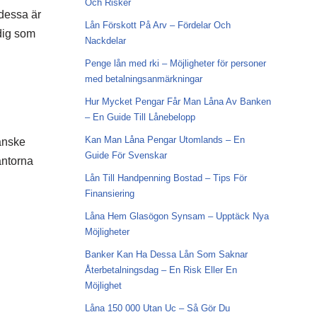
Och Risker
 dessa är
Lån Förskott På Arv – Fördelar Och
 dig som
Nackdelar
Penge lån med rki – Möjligheter för personer
med betalningsanmärkningar
Hur Mycket Pengar Får Man Låna Av Banken
– En Guide Till Lånebelopp
Kan Man Låna Pengar Utomlands – En
anske
Guide För Svenskar
äntorna
Lån Till Handpenning Bostad – Tips För
Finansiering
Låna Hem Glasögon Synsam – Upptäck Nya
Möjligheter
Banker Kan Ha Dessa Lån Som Saknar
Återbetalningsdag – En Risk Eller En
Möjlighet
Låna 150 000 Utan Uc – Så Gör Du