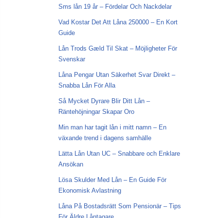
Sms lån 19 år – Fördelar Och Nackdelar
Vad Kostar Det Att Låna 250000 – En Kort
Guide
Lån Trods Gæld Til Skat – Möjligheter För
Svenskar
Låna Pengar Utan Säkerhet Svar Direkt –
Snabba Lån För Alla
Så Mycket Dyrare Blir Ditt Lån –
Räntehöjningar Skapar Oro
Min man har tagit lån i mitt namn – En
växande trend i dagens samhälle
Lätta Lån Utan UC – Snabbare och Enklare
Ansökan
Lösa Skulder Med Lån – En Guide För
Ekonomisk Avlastning
Låna På Bostadsrätt Som Pensionär – Tips
För Äldre Låntagare