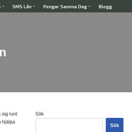
a
SMS Lån
Pengar Samma Dag
Blogg
n
 sig runt
Sök
n hjälpa
Sök