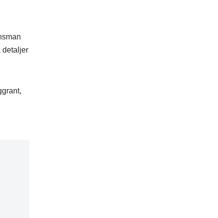
gensman
 detaljer
ggrant,