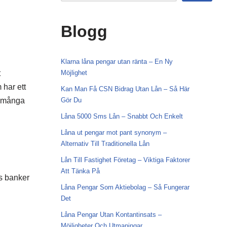
Blogg
Klarna låna pengar utan ränta – En Ny
t
Möjlighet
 har ett
Kan Man Få CSN Bidrag Utan Lån – Så Här
r många
Gör Du
Låna 5000 Sms Lån – Snabbt Och Enkelt
Låna ut pengar mot pant synonym –
Alternativ Till Traditionella Lån
Lån Till Fastighet Företag – Viktiga Faktorer
Att Tänka På
s banker
Låna Pengar Som Aktiebolag – Så Fungerar
Det
Låna Pengar Utan Kontantinsats –
Möjligheter Och Utmaningar