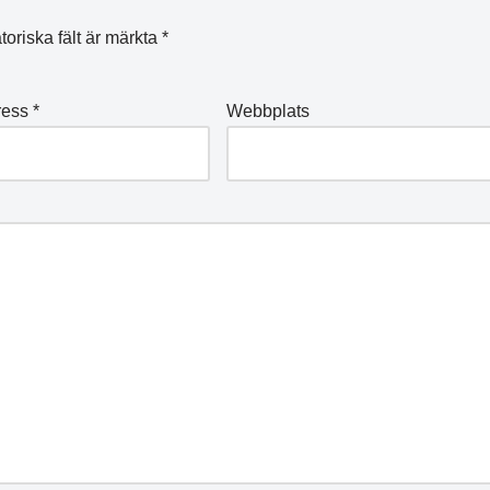
toriska fält är märkta
*
ress
*
Webbplats