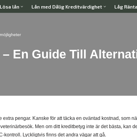
Lösa lån
Lån med Dålig Kreditvärdighet
Låg Ränt
möjligheter
– En Guide Till Alternat
e extra pengar. Kanske för att täcka en oväntad kostnad, som nä
t veterinärbesök. Men om ditt kreditbetyg inte är det bästa, kan d
UC-kontroll. Lyckligtvis finns det andra vägar att gå.