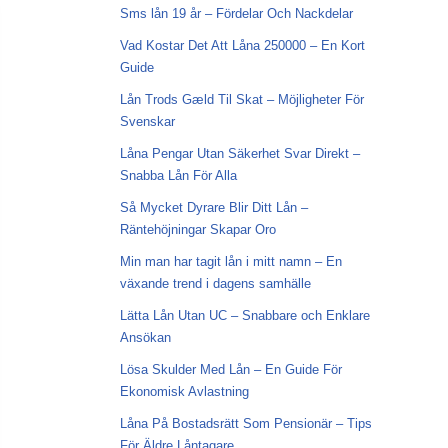
Sms lån 19 år – Fördelar Och Nackdelar
Vad Kostar Det Att Låna 250000 – En Kort
Guide
Lån Trods Gæld Til Skat – Möjligheter För
Svenskar
Låna Pengar Utan Säkerhet Svar Direkt –
Snabba Lån För Alla
Så Mycket Dyrare Blir Ditt Lån –
Räntehöjningar Skapar Oro
Min man har tagit lån i mitt namn – En
växande trend i dagens samhälle
Lätta Lån Utan UC – Snabbare och Enklare
Ansökan
Lösa Skulder Med Lån – En Guide För
Ekonomisk Avlastning
Låna På Bostadsrätt Som Pensionär – Tips
För Äldre Låntagare