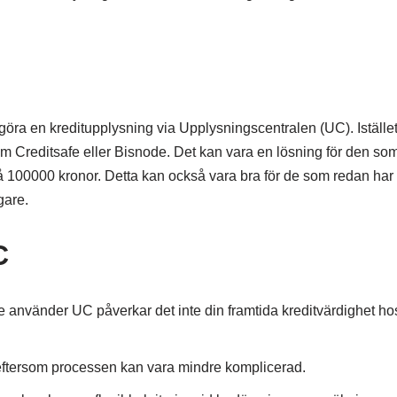
 göra en kreditupplysning via Upplysningscentralen (UC). Iställe
m Creditsafe eller Bisnode. Det kan vara en lösning för den som
ån på 100000 kronor. Detta kan också vara bra för de som redan ha
gare.
C
e använder UC påverkar det inte din framtida kreditvärdighet ho
eftersom processen kan vara mindre komplicerad.