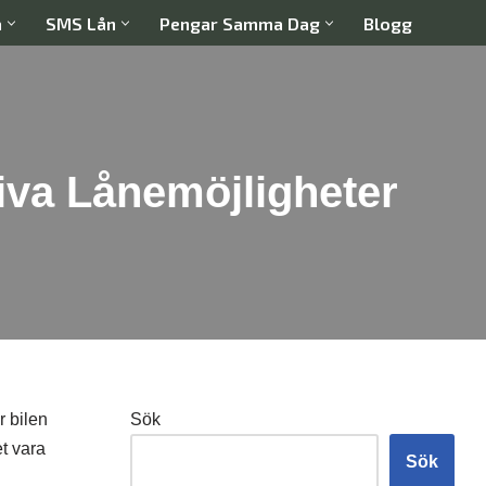
a
SMS Lån
Pengar Samma Dag
Blogg
iva Lånemöjligheter
r bilen
Sök
et vara
Sök