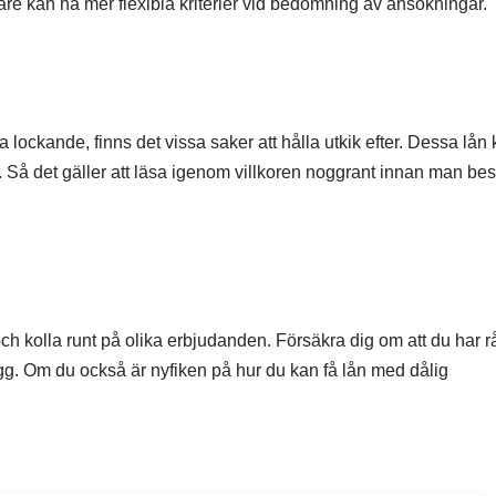
are kan ha mer flexibla kriterier vid bedömning av ansökningar.
a lockande, finns det vissa saker att hålla utkik efter. Dessa lån
n. Så det gäller att läsa igenom villkoren noggrant innan man b
 och kolla runt på olika erbjudanden. Försäkra dig om att du har 
gg. Om du också är nyfiken på hur du kan få lån med dålig