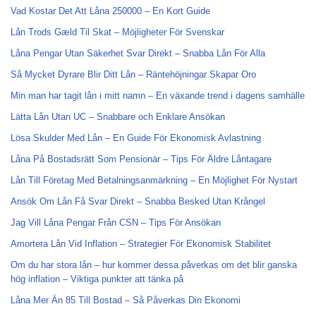
Vad Kostar Det Att Låna 250000 – En Kort Guide
Lån Trods Gæld Til Skat – Möjligheter För Svenskar
Låna Pengar Utan Säkerhet Svar Direkt – Snabba Lån För Alla
Så Mycket Dyrare Blir Ditt Lån – Räntehöjningar Skapar Oro
Min man har tagit lån i mitt namn – En växande trend i dagens samhälle
Lätta Lån Utan UC – Snabbare och Enklare Ansökan
Lösa Skulder Med Lån – En Guide För Ekonomisk Avlastning
Låna På Bostadsrätt Som Pensionär – Tips För Äldre Låntagare
Lån Till Företag Med Betalningsanmärkning – En Möjlighet För Nystart
Ansök Om Lån Få Svar Direkt – Snabba Besked Utan Krångel
Jag Vill Låna Pengar Från CSN – Tips För Ansökan
Amortera Lån Vid Inflation – Strategier För Ekonomisk Stabilitet
Om du har stora lån – hur kommer dessa påverkas om det blir ganska
hög inflation – Viktiga punkter att tänka på
Låna Mer Än 85 Till Bostad – Så Påverkas Din Ekonomi