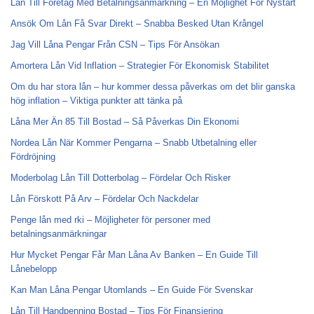
Lån Till Företag Med Betalningsanmärkning – En Möjlighet För Nystart
Ansök Om Lån Få Svar Direkt – Snabba Besked Utan Krångel
Jag Vill Låna Pengar Från CSN – Tips För Ansökan
Amortera Lån Vid Inflation – Strategier För Ekonomisk Stabilitet
Om du har stora lån – hur kommer dessa påverkas om det blir ganska
hög inflation – Viktiga punkter att tänka på
Låna Mer Än 85 Till Bostad – Så Påverkas Din Ekonomi
Nordea Lån När Kommer Pengarna – Snabb Utbetalning eller
Fördröjning
Moderbolag Lån Till Dotterbolag – Fördelar Och Risker
Lån Förskott På Arv – Fördelar Och Nackdelar
Penge lån med rki – Möjligheter för personer med
betalningsanmärkningar
Hur Mycket Pengar Får Man Låna Av Banken – En Guide Till
Lånebelopp
Kan Man Låna Pengar Utomlands – En Guide För Svenskar
Lån Till Handpenning Bostad – Tips För Finansiering