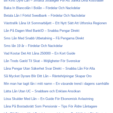
Bli Kvitt Dyre Lån – Smarta Strategier För Att Sänka Dina Kostnader
Baka In Blancolån I Bolån – Fördelar Och Nackdelar
Betala Lån I Förtid Swedbank – Fördelar Och Nackdelar
Västtrafik Låna Ut Sommarbiljett – Ett Nytt Sätt Att Utforska Regionen
Lån På Dagen Med BankID – Snabba Pengar Direkt
Sms Lån Med Snabb Utbetalning – Få Pengarna Direkt
Sms lån 19 år – Fördelar Och Nackdelar
Vad Kostar Det Att Låna 250000 – En Kort Guide
Lån Trods Gæld Til Skat – Möjligheter För Svenskar
Låna Pengar Utan Säkerhet Svar Direkt – Snabba Lån För Alla
Så Mycket Dyrare Blir Ditt Lån – Räntehöjningar Skapar Oro
Min man har tagit lån i mitt namn – En växande trend i dagens samhälle
Lätta Lån Utan UC – Snabbare och Enklare Ansökan
Lösa Skulder Med Lån – En Guide För Ekonomisk Avlastning
Låna På Bostadsrätt Som Pensionär – Tips För Äldre Låntagare