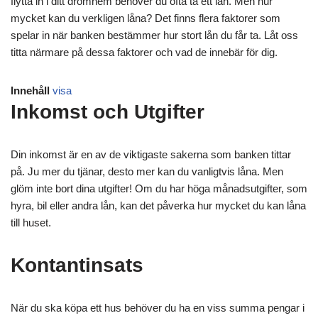
flytta in i ditt drömhem behöver du ofta ta ett lån. Men hur
mycket kan du verkligen låna? Det finns flera faktorer som
spelar in när banken bestämmer hur stort lån du får ta. Låt oss
titta närmare på dessa faktorer och vad de innebär för dig.
Innehåll
visa
Inkomst och Utgifter
Din inkomst är en av de viktigaste sakerna som banken tittar
på. Ju mer du tjänar, desto mer kan du vanligtvis låna. Men
glöm inte bort dina utgifter! Om du har höga månadsutgifter, som
hyra, bil eller andra lån, kan det påverka hur mycket du kan låna
till huset.
Kontantinsats
När du ska köpa ett hus behöver du ha en viss summa pengar i