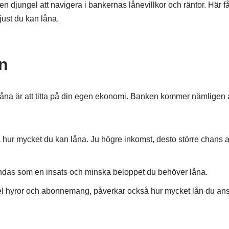
 djungel att navigera i bankernas lånevillkor och räntor. Här f
just du kan låna.
n
 låna är att titta på din egen ekonomi. Banken kommer nämligen 
å hur mycket du kan låna. Ju högre inkomst, desto större chans at
ändas som en insats och minska beloppet du behöver låna.
mpel hyror och abonnemang, påverkar också hur mycket lån du ans