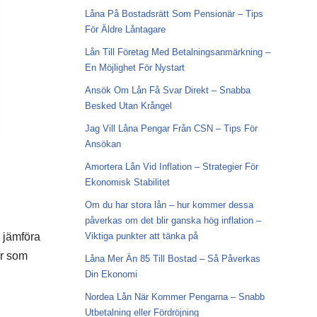
Låna På Bostadsrätt Som Pensionär – Tips
För Äldre Låntagare
Lån Till Företag Med Betalningsanmärkning –
En Möjlighet För Nystart
Ansök Om Lån Få Svar Direkt – Snabba
Besked Utan Krångel
Jag Vill Låna Pengar Från CSN – Tips För
Ansökan
Amortera Lån Vid Inflation – Strategier För
Ekonomisk Stabilitet
Om du har stora lån – hur kommer dessa
påverkas om det blir ganska hög inflation –
d jämföra
Viktiga punkter att tänka på
or som
Låna Mer Än 85 Till Bostad – Så Påverkas
Din Ekonomi
Nordea Lån När Kommer Pengarna – Snabb
Utbetalning eller Fördröjning