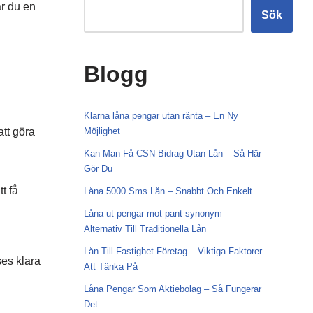
år du en
Sök
Blogg
Klarna låna pengar utan ränta – En Ny
att göra
Möjlighet
Kan Man Få CSN Bidrag Utan Lån – Så Här
Gör Du
t få
Låna 5000 Sms Lån – Snabbt Och Enkelt
Låna ut pengar mot pant synonym –
Alternativ Till Traditionella Lån
Lån Till Fastighet Företag – Viktiga Faktorer
es klara
Att Tänka På
Låna Pengar Som Aktiebolag – Så Fungerar
Det