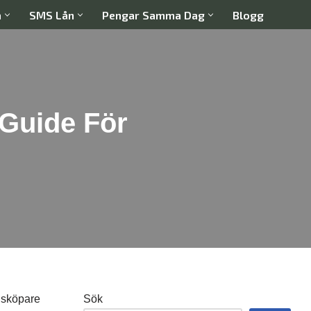
a
SMS Lån
Pengar Samma Dag
Blogg
 Guide För
gsköpare
Sök