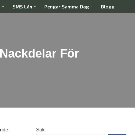
a
SMS Lån
Pengar Samma Dag
Blogg
Nackdelar För
ande
Sök