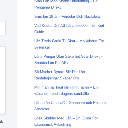
Sms Lån Med Snabb Utbetalning – Få
Pengarna Direkt
Sms lån 19 år – Fördelar Och Nackdelar
Vad Kostar Det Att Låna 250000 – En Kort
Guide
Lån Trods Gæld Til Skat – Möjligheter För
Svenskar
Låna Pengar Utan Säkerhet Svar Direkt –
Snabba Lån För Alla
Så Mycket Dyrare Blir Ditt Lån –
Räntehöjningar Skapar Oro
Min man har tagit lån i mitt namn – En
växande trend i dagens samhälle
Lätta Lån Utan UC – Snabbare och Enklare
Ansökan
Lösa Skulder Med Lån – En Guide För
r.
Ekonomisk Avlastning