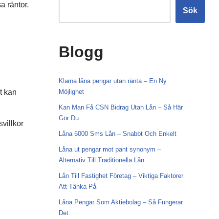
a räntor.
Sök
Blogg
Klarna låna pengar utan ränta – En Ny
t kan
Möjlighet
Kan Man Få CSN Bidrag Utan Lån – Så Här
Gör Du
villkor
Låna 5000 Sms Lån – Snabbt Och Enkelt
Låna ut pengar mot pant synonym –
Alternativ Till Traditionella Lån
Lån Till Fastighet Företag – Viktiga Faktorer
Att Tänka På
Låna Pengar Som Aktiebolag – Så Fungerar
Det