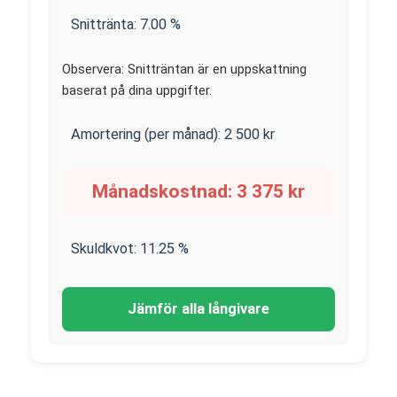
Snittränta:
7.00
%
Observera: Snitträntan är en uppskattning
baserat på dina uppgifter.
Amortering (per månad):
2 500
kr
Månadskostnad:
3 375
kr
Skuldkvot:
11.25
%
Jämför alla långivare