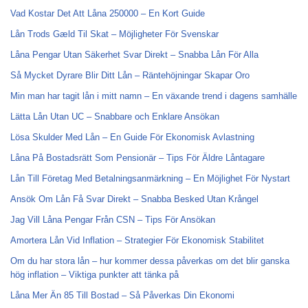
Vad Kostar Det Att Låna 250000 – En Kort Guide
Lån Trods Gæld Til Skat – Möjligheter För Svenskar
Låna Pengar Utan Säkerhet Svar Direkt – Snabba Lån För Alla
Så Mycket Dyrare Blir Ditt Lån – Räntehöjningar Skapar Oro
Min man har tagit lån i mitt namn – En växande trend i dagens samhälle
Lätta Lån Utan UC – Snabbare och Enklare Ansökan
Lösa Skulder Med Lån – En Guide För Ekonomisk Avlastning
Låna På Bostadsrätt Som Pensionär – Tips För Äldre Låntagare
Lån Till Företag Med Betalningsanmärkning – En Möjlighet För Nystart
Ansök Om Lån Få Svar Direkt – Snabba Besked Utan Krångel
Jag Vill Låna Pengar Från CSN – Tips För Ansökan
Amortera Lån Vid Inflation – Strategier För Ekonomisk Stabilitet
Om du har stora lån – hur kommer dessa påverkas om det blir ganska
hög inflation – Viktiga punkter att tänka på
Låna Mer Än 85 Till Bostad – Så Påverkas Din Ekonomi