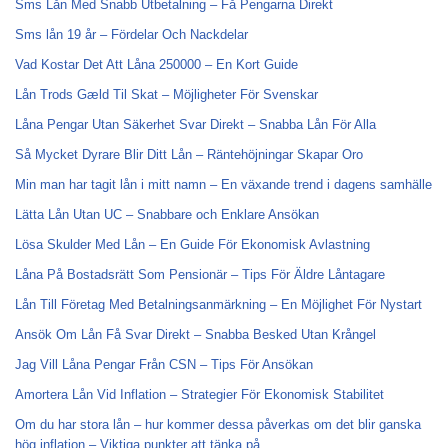
Sms Lån Med Snabb Utbetalning – Få Pengarna Direkt
Sms lån 19 år – Fördelar Och Nackdelar
Vad Kostar Det Att Låna 250000 – En Kort Guide
Lån Trods Gæld Til Skat – Möjligheter För Svenskar
Låna Pengar Utan Säkerhet Svar Direkt – Snabba Lån För Alla
Så Mycket Dyrare Blir Ditt Lån – Räntehöjningar Skapar Oro
Min man har tagit lån i mitt namn – En växande trend i dagens samhälle
Lätta Lån Utan UC – Snabbare och Enklare Ansökan
Lösa Skulder Med Lån – En Guide För Ekonomisk Avlastning
Låna På Bostadsrätt Som Pensionär – Tips För Äldre Låntagare
Lån Till Företag Med Betalningsanmärkning – En Möjlighet För Nystart
Ansök Om Lån Få Svar Direkt – Snabba Besked Utan Krångel
Jag Vill Låna Pengar Från CSN – Tips För Ansökan
Amortera Lån Vid Inflation – Strategier För Ekonomisk Stabilitet
Om du har stora lån – hur kommer dessa påverkas om det blir ganska
hög inflation – Viktiga punkter att tänka på