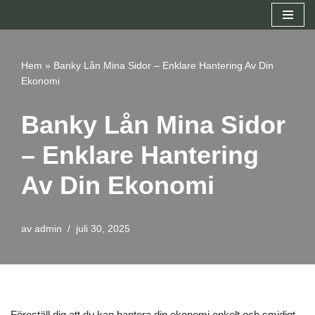
Hoppa
till
Hem
»
Banky Lån Mina Sidor – Enklare Hantering Av Din
innehåll
Ekonomi
Banky Lån Mina Sidor
– Enklare Hantering
Av Din Ekonomi
av
admin
juli 30, 2025
Föreställ dig att du kan hantera din ekonomi enkelt och smidigt